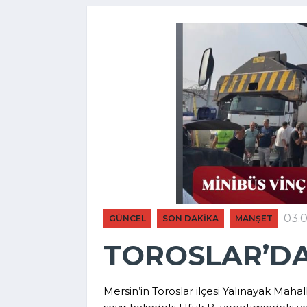
03.
GÜNCEL
SON DAKİKA
MANŞET
TOROSLAR’DA
Mersin’in Toroslar ilçesi Yalınayak Mah