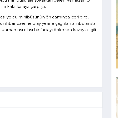
 yolcu minibüsü ara sokaktan gelen Ramazan Ö.
le kafa kafaya çarpıştı.
çası yolcu minibüsünün ön camında içeri girdi.
för ihbar üzerine olay yerine çağrılan ambulansla
lunmaması olası bir faciayı önlerken kazayla ilgili