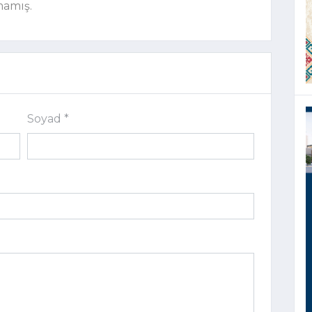
mamış.
Soyad *