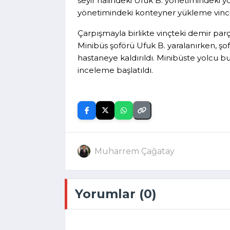
seyir halindeki Ufuk B. yönetimindeki
yönetimindeki konteyner yükleme vinci i
Çarpışmayla birlikte vinçteki demir par
Minibüs şoförü Ufuk B. yaralanırken, şo
hastaneye kaldırıldı. Minibüste yolcu bu
inceleme başlatıldı.
Muharrem Çağatay
Yorumlar (0)