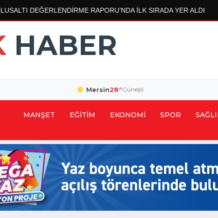
E RAPORU’NDA İLK SIRADA YER ALDI
ME
SON DAKİKA
K
HABER
Mersin
28°
Güneşli
MANŞET
EĞİTİM
EKONOMİ
SPOR
SAĞLI