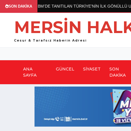
 TANITILAN TÜRKİYE’NİN İLK GÖNÜLLÜ ULUSALTI DEĞERLENDİRM
SON DAKİKA
MERSİN HAL
Cesur & Tarafsız Haberin Adresi
ANA
GÜNCEL
SİYASET
SON
SAYFA
DAKİKA