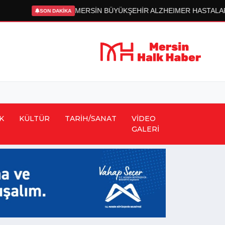
RSİN BÜYÜKŞEHİR ALZHEIMER HASTALARININ YAŞAMINA DOKUN
K
KÜLTÜR
TARİH/SANAT
VİDEO
GALERİ