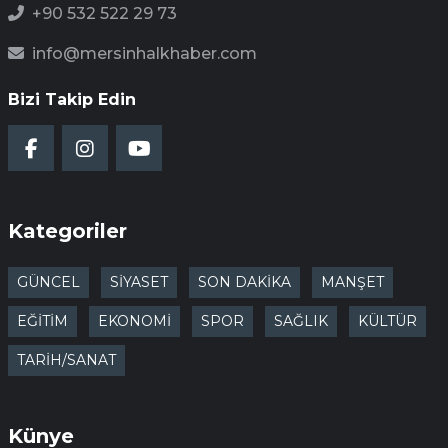
+90 532 522 29 73
info@mersinhalkhaber.com
Bizi Takip Edin
Kategoriler
GÜNCEL
SİYASET
SON DAKİKA
MANŞET
EĞİTİM
EKONOMİ
SPOR
SAĞLIK
KÜLTÜR
TARİH/SANAT
Künye