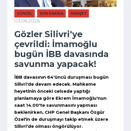
GÜNCEL
SON DAKİKA
MANŞET
03.06.2026
Gözler Silivri'ye
çevrildi: İmamoğlu
bugün İBB davasında
savunma yapacak!
İBB davasının 64'üncü duruşması bugün
Silivri'de devam edecek. Mahkeme
heyetinin önceki celsede yaptığı
planlamaya göre Ekrem İmamoğlu'nun
saat 14.00'te savunmasını yapması
beklenirken, CHP Genel Başkanı Özgür
Özel'in de duruşmayı takip etmek üzere
Silivri'de olması öngörülüyor.