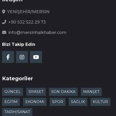
YENİŞEHİR/MERSİN
+90 532 522 29 73
info@mersinhalkhaber.com
Bizi Takip Edin
Kategoriler
GÜNCEL
SİYASET
SON DAKİKA
MANŞET
EĞİTİM
EKONOMİ
SPOR
SAĞLIK
KÜLTÜR
TARİH/SANAT